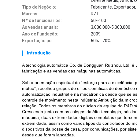
Oriente Médio, África,
Tipo de Negócio:
Fabricante, Exportador
Marcas:
RZT
N º de funcionários:
50~100
As vendas anuais:
3,000,000-5,000,000
Ano de Fundação:
2009
Exportação pc:
60% - 70%
Introdução
A tecnologia automática Co. de Dongguan Ruizhou, Ltd. é 
fabricação e as vendas das máquinas automáticas.
Sob a orientação espiritual do “esforço para a excelência
mútuo”, recolheu grupos de elites científicas de doméstic
automatização industrial e na mecatrônica desde que se e
controle de movimento nesta indústria: Atribuição da micro
relação. Todos os membros do núcleo da equipe do R&D sã
Crescendo junto com os colegas da Alto-tecnologia, nós 
máquina, duas extremidades digitais completas que torcem 
extremidade, assim como vários tipos do controlador do 
dispositivos da posse de casa, por comunicações, por sist
desde que foram lançadas.