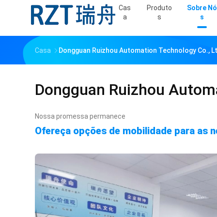
Cas
Produto
Sobre Nó
A
S
S
Casa
Dongguan Ruizhou Automation Technology Co., Lt
Dongguan Ruizhou Automat
Nossa promessa permanece
Ofereça opções de mobilidade para as n