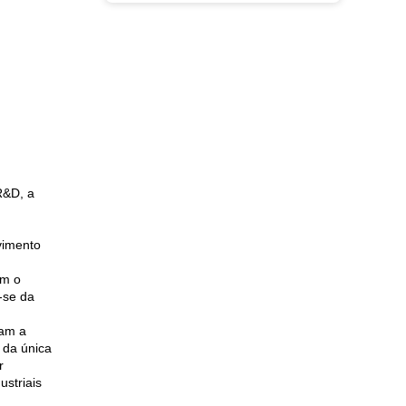
R&D, a
vimento
am o
-se da
sam a
 da única
r
ustriais