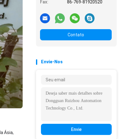
Fax:
86-769-81920520
Contato
Envie-Nos
Envie
a Ásia,