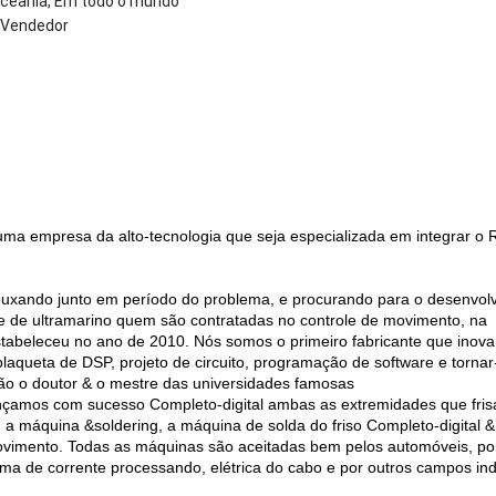
 Oceania, Em todo o mundo
, Vendedor
uma empresa da alto-tecnologia que seja especializada em integrar o 
, puxando junto em período do problema, e procurando para o desenvol
o e de ultramarino quem são contratadas no controle de movimento, na
stabeleceu no ano de 2010. Nós somos o primeiro fabricante que inov
plaqueta de DSP, projeto de circuito, programação de software e tornar
o o doutor & o mestre das universidades famosas
lançamos com sucesso Completo-digital ambas as extremidades que fri
a máquina &soldering, a máquina de solda do friso Completo-digital &
movimento. Todas as máquinas são aceitadas bem pelos automóveis, po
ema de corrente processando, elétrica do cabo e por outros campos ind