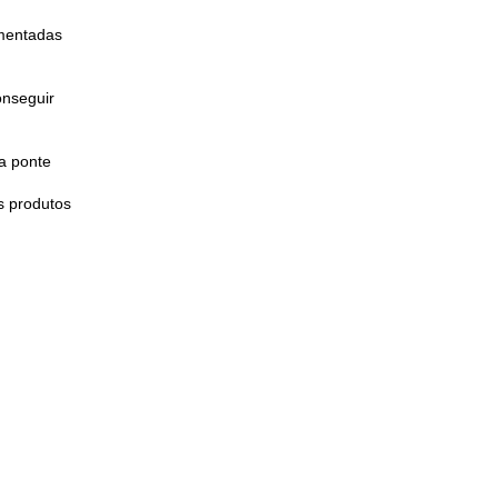
umentadas
onseguir
a ponte
s produtos