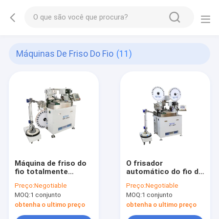
Máquinas De Friso Do Fio
(11)
Máquina de friso do
O frisador
fio totalmente
automático do fio da
automático bonde de
durabilidade alta,
Preço:
Negotiable
Preço:
Negotiable
ambas as
Metal a máquina de
MOQ:
1 conjunto
MOQ:
1 conjunto
extremidades uma
friso automática
garantia do ano
obtenha o ultimo preço
obtenha o ultimo preço