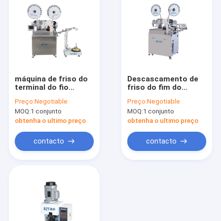
máquina de friso do
Descascamento de
terminal do fio
friso do fim do
650Kg, equipamento
sistema de controlo
Preço:
Negotiable
Preço:
Negotiable
de processamento
da máquina DSP do
MOQ:
1 conjunto
MOQ:
1 conjunto
do fio de Digitas
fio terminal único
obtenha o ultimo preço
obtenha o ultimo preço
contacto
contacto
Casa
produtos
Quem Somos