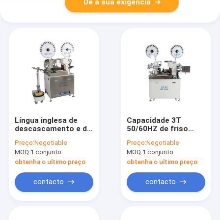
Dê a sua exigência
Língua inglesa de
Capacidade 3T
descascamento e de
50/60HZ de friso
friso do fio durável
automatizada
Preço:
Negotiable
Preço:
Negotiable
da máquina apoiada
completa da máquina
MOQ:
1 conjunto
MOQ:
1 conjunto
1. 2 - 1. do fio
obtenha o ultimo preço
obtenha o ultimo preço
contacto
contacto