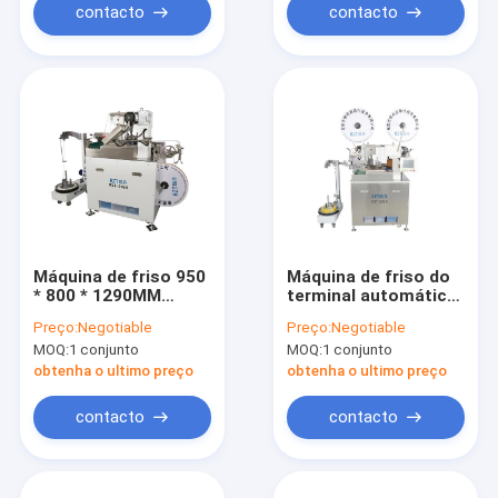
contacto
contacto
Máquina de friso 950
Máquina de friso do
* 800 * 1290MM
terminal automático
correntes do fio
do ODM, máquina de
Preço:
Negotiable
Preço:
Negotiable
automático
friso industrial de
MOQ:
1 conjunto
MOQ:
1 conjunto
completo
ambas as
extremidades
obtenha o ultimo preço
obtenha o ultimo preço
contacto
contacto