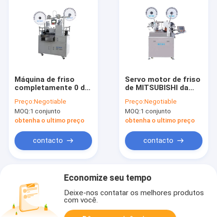
Máquina de friso
Servo motor de friso
completamente 0 de
de MITSUBISHI da
tipo automático do
máquina do cabo
Preço:
Negotiable
Preço:
Negotiable
fio liso. 6 - fio OD de
multifuncional uma
MOQ:
1 conjunto
MOQ:
1 conjunto
2. 5MM
garantia do ano
obtenha o ultimo preço
obtenha o ultimo preço
contacto
contacto
Economize seu tempo
Deixe-nos contatar os melhores produtos
com você.