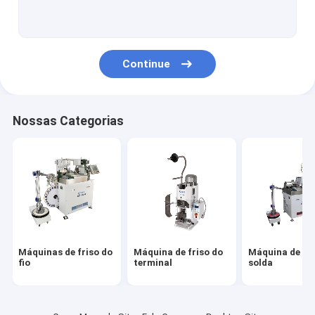
Acessórios do chicote de fios do fio
Monitor da força do friso
Continue
Ferramenta de friso do terminal
Máquina de gravação do chicote de fios do fio
Nossas Categorias
Verificador da tração do friso do fio
Máquinas de friso do
Máquina de friso do
Máquina de fri
fio
terminal
solda