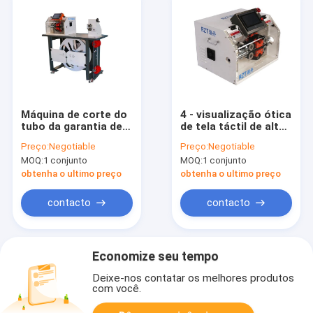
Máquina de corte do
4 - visualização ótica
tubo da garantia de 1
de tela táctil de alta
ano circuito
velocidade exterior
Preço:
Negotiable
Preço:
Negotiable
integrado do
da máquina de corte
MOQ:
1 conjunto
MOQ:
1 conjunto
comprimento do
do tubo do diâmetro
tubo de 5 - de
de 32MM
obtenha o ultimo preço
obtenha o ultimo preço
9999MM
contacto
contacto
Economize seu tempo
Deixe-nos contatar os melhores produtos
com você.