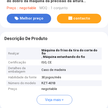
do dobro da máquina da precisão da altura
conduzido
Preço：negotiable
MOQ：1 conjunto
Melhor preço
contacto
Descrição De Produto
Máquina do friso da tira do corte do
Realçar
fio
,
Máquina estanhando do fio
Certificação
ISO, CE
Detalhes da
Caso de madeira
embalagem
Habilidade da fonte
30 jogos/mês
Número do modelo
RZT-401B
Preço
negotiable
Veja mais