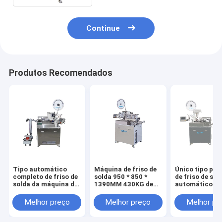
Continue
Produtos Recomendados
Tipo automático
Máquina de friso de
Único tipo pri
completo de friso de
solda 950 * 850 *
de friso de sol
solda da máquina da
1390MM 430KG de
automático
única cabeça -
Digitas da elevada
completo ISO 
garantia de 1 ano
precisão
máquina/CE
Melhor preço
Melhor preço
Melhor pr
habilitado