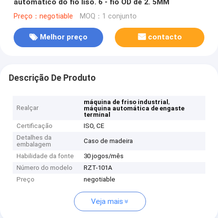
automático do fio liso. 6 - fio OD de 2. 5MM
Preço：negotiable
MOQ：1 conjunto
Melhor preço
contacto
Descrição De Produto
,
máquina de friso industrial
Realçar
máquina automática de engaste
terminal
Certificação
ISO, CE
Detalhes da
Caso de madeira
embalagem
Habilidade da fonte
30 jogos/mês
Número do modelo
RZT-101A
Preço
negotiable
Veja mais