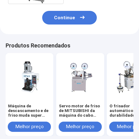
Continue
Produtos Recomendados
Máquina de
Servo motor de friso
O frisador
descascamento e de
de MITSUBISHI da
automático do 
friso muda super
máquina do cabo
durabilidade a
semiautomática do
multifuncional uma
Metal a máqui
fio bonde/cabo com
garantia do ano
friso automát
Melhor preço
Melhor preço
Melhor pr
modo terminal do
friso vertical