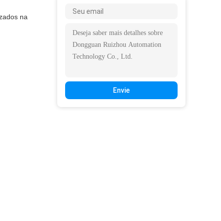
izados na
Envie