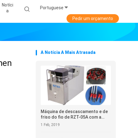
Notíci
Portuguese
A
Pedir um orçamento
A Notícia A Mais Atrasada
hen
Máquina de descascamento e de
friso do fio de RZT-05A com a
placa de vibração para a
1 Feb, 2019
alimentação do terminal.