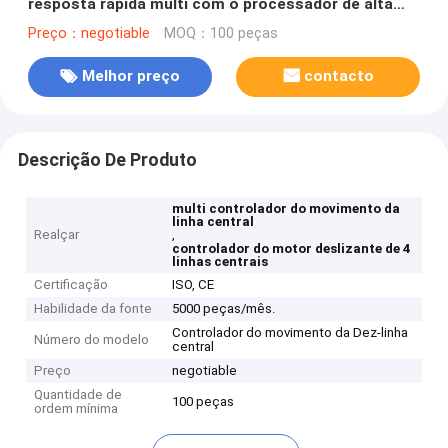
resposta rápida multi com o processador de alta
velocidade de DSP
Preço：negotiable
MOQ：100 peças
Melhor preço
contacto
Descrição De Produto
multi controlador do movimento da
linha central
Realçar
,
controlador do motor deslizante de 4
linhas centrais
Certificação
ISO, CE
Habilidade da fonte
5000 peças/mês.
Controlador do movimento da Dez-linha
Número do modelo
central
Preço
negotiable
Quantidade de
100 peças
ordem mínima