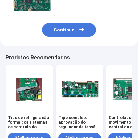
rápida multi com o
processador de alta
velocidade de DSP
Continue
Produtos Recomendados
Tipo de refrigeração
Tipo completo
Controlador d
forma dos sistemas
aprovação do
movimento da 
de controlo do
regulador de tensão
central do qu
movimento da
dos sistemas de
dois, controla
durabilidade água
controlo do
motor desliza
Melhor preço
Melhor preço
Melhor pr