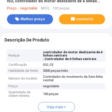
ISO, controlador do motor deslizante de 6 linhas
centrais
Preço：negotiable
MOQ：100 peças
Melhor preço
contacto
Descrição De Produto
controlador do motor deslizante de 4
Realçar
linhas centrais
,
Controlador de 6 linhas centrais
Certificação
ISO, CE
Habilidade da fonte
5000 peças/mês.
Controlador do movimento da Seis-linha
Número do modelo
central
Preço
negotiable
Quantidade de
100 peças
ordem mínima
Veja mais