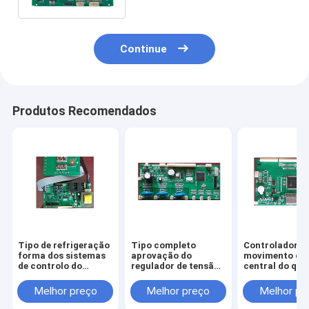
centrais
Continue
Produtos Recomendados
Tipo de refrigeração
Tipo completo
Controlador d
forma dos sistemas
aprovação do
movimento da 
de controlo do
regulador de tensão
central do qu
movimento da
dos sistemas de
dois, controla
durabilidade água
controlo do
motor desliza
Melhor preço
Melhor preço
Melhor pr
alta do quadrado
movimento de
linha central 
Digitas do CE
bens 2